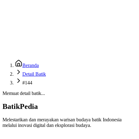
Beranda
Galeri
Museum 3D
GenBatik
Language
Unduh Aplikasi Android
Language
Beranda
Detail Batik
#144
Memuat detail batik...
BatikPedia
Melestarikan dan merayakan warisan budaya batik Indonesia
melalui inovasi digital dan eksplorasi budaya.