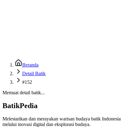
Beranda
Galeri
Museum 3D
GenBatik
Language
Unduh Aplikasi Android
Language
Beranda
Detail Batik
#152
Memuat detail batik...
BatikPedia
Melestarikan dan merayakan warisan budaya batik Indonesia
melalui inovasi digital dan eksplorasi budaya.