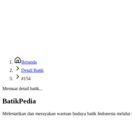
Beranda
Galeri
Museum 3D
GenBatik
Language
Unduh Aplikasi Android
Language
Beranda
Detail Batik
#154
Memuat detail batik...
BatikPedia
Melestarikan dan merayakan warisan budaya batik Indonesia melalui i