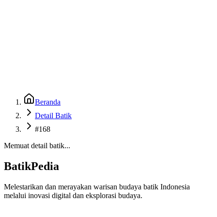
Beranda
Galeri
Museum 3D
GenBatik
Language
Unduh Aplikasi Android
Language
Beranda
Detail Batik
#168
Memuat detail batik...
BatikPedia
Melestarikan dan merayakan warisan budaya batik Indonesia
melalui inovasi digital dan eksplorasi budaya.