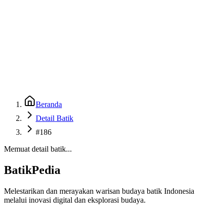
Beranda
Galeri
Museum 3D
GenBatik
Language
Unduh Aplikasi Android
Language
Beranda
Detail Batik
#186
Memuat detail batik...
BatikPedia
Melestarikan dan merayakan warisan budaya batik Indonesia
melalui inovasi digital dan eksplorasi budaya.