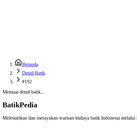
Beranda
Galeri
Museum 3D
GenBatik
Language
Unduh Aplikasi Android
Language
Beranda
Detail Batik
#192
Memuat detail batik...
BatikPedia
Melestarikan dan merayakan warisan budaya batik Indonesia melalui i