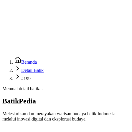
Beranda
Galeri
Museum 3D
GenBatik
Language
Unduh Aplikasi Android
Language
Beranda
Detail Batik
#199
Memuat detail batik...
BatikPedia
Melestarikan dan merayakan warisan budaya batik Indonesia
melalui inovasi digital dan eksplorasi budaya.