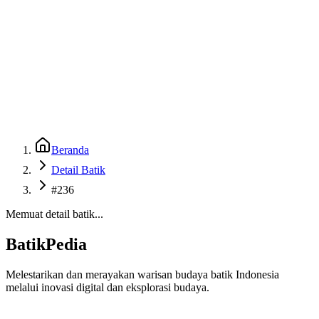
Beranda
Galeri
Museum 3D
GenBatik
Language
Unduh Aplikasi Android
Language
Beranda
Detail Batik
#236
Memuat detail batik...
BatikPedia
Melestarikan dan merayakan warisan budaya batik Indonesia
melalui inovasi digital dan eksplorasi budaya.