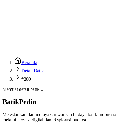
Beranda
Galeri
Museum 3D
GenBatik
Language
Unduh Aplikasi Android
Language
Beranda
Detail Batik
#280
Memuat detail batik...
BatikPedia
Melestarikan dan merayakan warisan budaya batik Indonesia
melalui inovasi digital dan eksplorasi budaya.