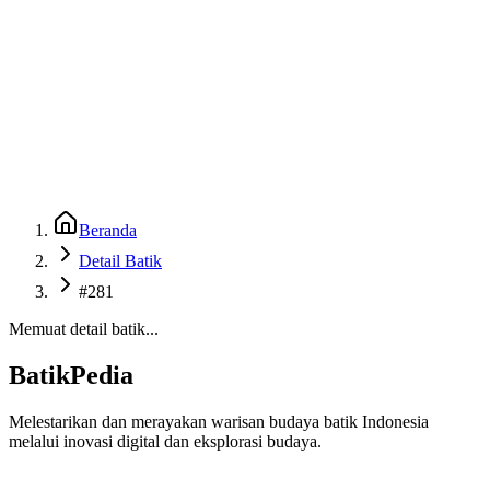
Beranda
Galeri
Museum 3D
GenBatik
Language
Unduh Aplikasi Android
Language
Beranda
Detail Batik
#281
Memuat detail batik...
BatikPedia
Melestarikan dan merayakan warisan budaya batik Indonesia
melalui inovasi digital dan eksplorasi budaya.