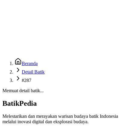
Beranda
Galeri
Museum 3D
GenBatik
Language
Unduh Aplikasi Android
Language
Beranda
Detail Batik
#287
Memuat detail batik...
BatikPedia
Melestarikan dan merayakan warisan budaya batik Indonesia
melalui inovasi digital dan eksplorasi budaya.