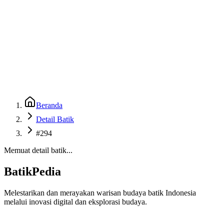
Beranda
Galeri
Museum 3D
GenBatik
Language
Unduh Aplikasi Android
Language
Beranda
Detail Batik
#294
Memuat detail batik...
BatikPedia
Melestarikan dan merayakan warisan budaya batik Indonesia
melalui inovasi digital dan eksplorasi budaya.