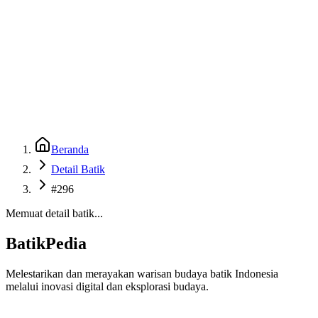
Beranda
Galeri
Museum 3D
GenBatik
Language
Unduh Aplikasi Android
Language
Beranda
Detail Batik
#296
Memuat detail batik...
BatikPedia
Melestarikan dan merayakan warisan budaya batik Indonesia
melalui inovasi digital dan eksplorasi budaya.