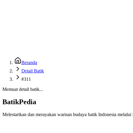
Beranda
Galeri
Museum 3D
GenBatik
Language
Unduh Aplikasi Android
Language
Beranda
Detail Batik
#311
Memuat detail batik...
BatikPedia
Melestarikan dan merayakan warisan budaya batik Indonesia melalui i