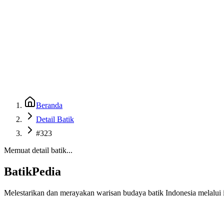
Beranda
Galeri
Museum 3D
GenBatik
Language
Unduh Aplikasi Android
Language
Beranda
Detail Batik
#323
Memuat detail batik...
BatikPedia
Melestarikan dan merayakan warisan budaya batik Indonesia melalui i