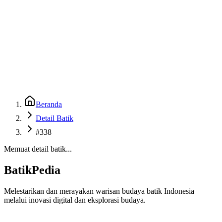
Beranda
Galeri
Museum 3D
GenBatik
Language
Unduh Aplikasi Android
Language
Beranda
Detail Batik
#338
Memuat detail batik...
BatikPedia
Melestarikan dan merayakan warisan budaya batik Indonesia
melalui inovasi digital dan eksplorasi budaya.