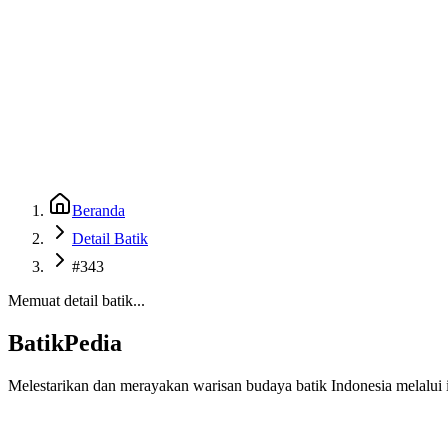
Beranda
Galeri
Museum 3D
GenBatik
Language
Unduh Aplikasi Android
Language
Beranda
Detail Batik
#343
Memuat detail batik...
BatikPedia
Melestarikan dan merayakan warisan budaya batik Indonesia melalui i