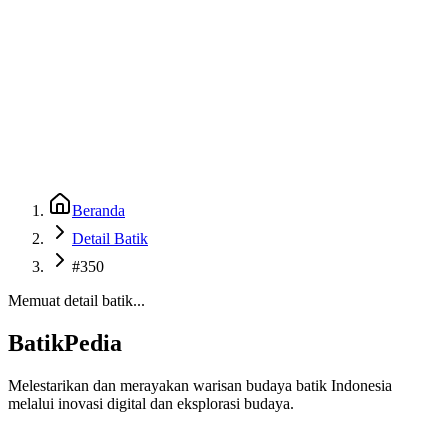
Beranda
Galeri
Museum 3D
GenBatik
Language
Unduh Aplikasi Android
Language
Beranda
Detail Batik
#350
Memuat detail batik...
BatikPedia
Melestarikan dan merayakan warisan budaya batik Indonesia
melalui inovasi digital dan eksplorasi budaya.