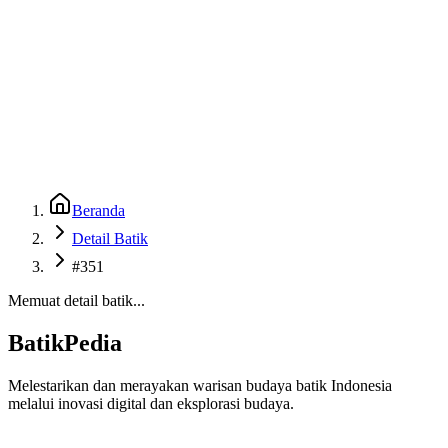
Beranda
Galeri
Museum 3D
GenBatik
Language
Unduh Aplikasi Android
Language
Beranda
Detail Batik
#351
Memuat detail batik...
BatikPedia
Melestarikan dan merayakan warisan budaya batik Indonesia
melalui inovasi digital dan eksplorasi budaya.