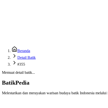
Beranda
Galeri
Museum 3D
GenBatik
Language
Unduh Aplikasi Android
Language
Beranda
Detail Batik
#355
Memuat detail batik...
BatikPedia
Melestarikan dan merayakan warisan budaya batik Indonesia melalui i