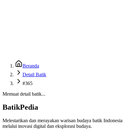
Beranda
Galeri
Museum 3D
GenBatik
Language
Unduh Aplikasi Android
Language
Beranda
Detail Batik
#365
Memuat detail batik...
BatikPedia
Melestarikan dan merayakan warisan budaya batik Indonesia
melalui inovasi digital dan eksplorasi budaya.