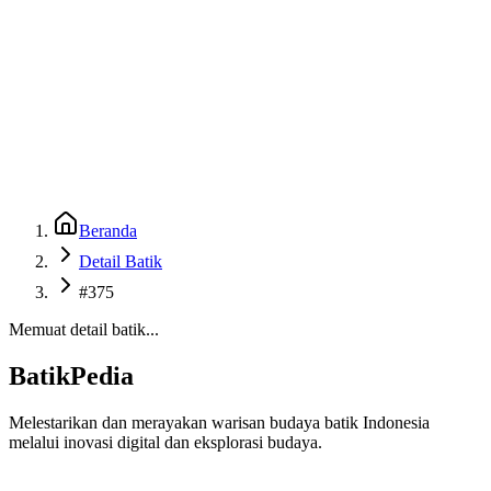
Beranda
Galeri
Museum 3D
GenBatik
Language
Unduh Aplikasi Android
Language
Beranda
Detail Batik
#375
Memuat detail batik...
BatikPedia
Melestarikan dan merayakan warisan budaya batik Indonesia
melalui inovasi digital dan eksplorasi budaya.