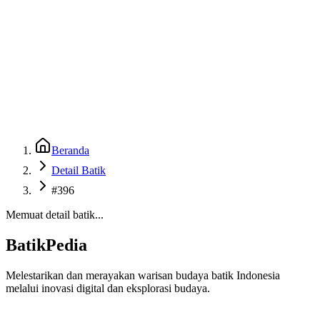
Beranda
Galeri
Museum 3D
GenBatik
Language
Unduh Aplikasi Android
Language
Beranda
Detail Batik
#396
Memuat detail batik...
BatikPedia
Melestarikan dan merayakan warisan budaya batik Indonesia
melalui inovasi digital dan eksplorasi budaya.