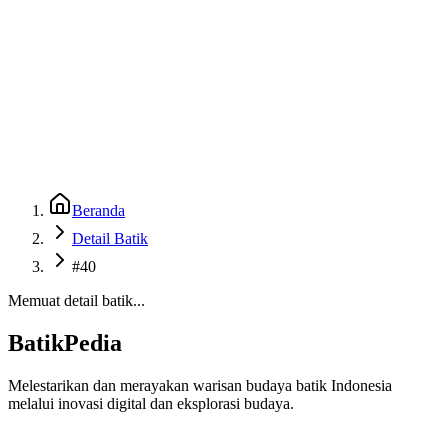
Beranda
Galeri
Museum 3D
GenBatik
Language
Unduh Aplikasi Android
Language
Beranda
Detail Batik
#40
Memuat detail batik...
BatikPedia
Melestarikan dan merayakan warisan budaya batik Indonesia
melalui inovasi digital dan eksplorasi budaya.