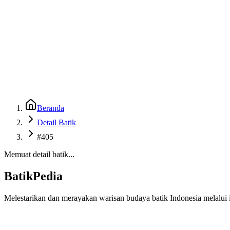
Beranda
Galeri
Museum 3D
GenBatik
Language
Unduh Aplikasi Android
Language
Beranda
Detail Batik
#405
Memuat detail batik...
BatikPedia
Melestarikan dan merayakan warisan budaya batik Indonesia melalui i