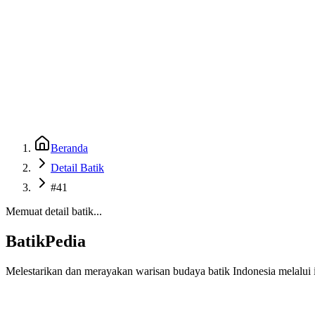
Beranda
Galeri
Museum 3D
GenBatik
Language
Unduh Aplikasi Android
Language
Beranda
Detail Batik
#41
Memuat detail batik...
BatikPedia
Melestarikan dan merayakan warisan budaya batik Indonesia melalui i