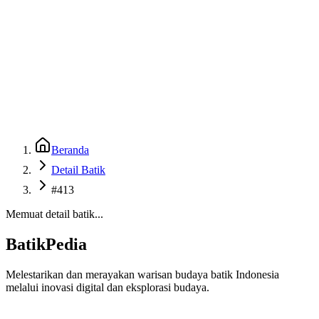
Beranda
Galeri
Museum 3D
GenBatik
Language
Unduh Aplikasi Android
Language
Beranda
Detail Batik
#413
Memuat detail batik...
BatikPedia
Melestarikan dan merayakan warisan budaya batik Indonesia
melalui inovasi digital dan eksplorasi budaya.