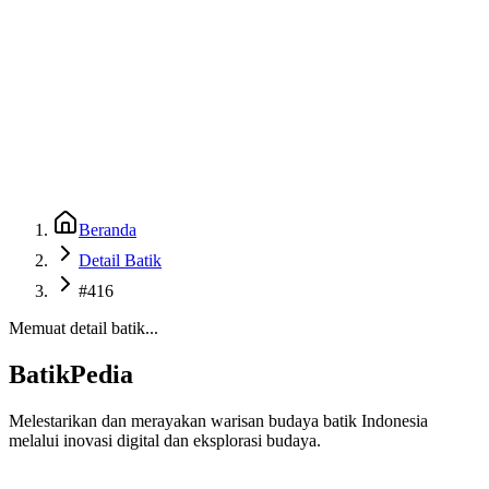
Beranda
Galeri
Museum 3D
GenBatik
Language
Unduh Aplikasi Android
Language
Beranda
Detail Batik
#416
Memuat detail batik...
BatikPedia
Melestarikan dan merayakan warisan budaya batik Indonesia
melalui inovasi digital dan eksplorasi budaya.