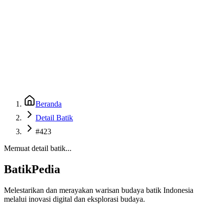
Beranda
Galeri
Museum 3D
GenBatik
Language
Unduh Aplikasi Android
Language
Beranda
Detail Batik
#423
Memuat detail batik...
BatikPedia
Melestarikan dan merayakan warisan budaya batik Indonesia
melalui inovasi digital dan eksplorasi budaya.