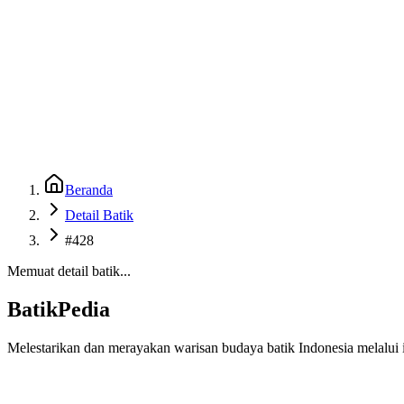
Beranda
Galeri
Museum 3D
GenBatik
Language
Unduh Aplikasi Android
Language
Beranda
Detail Batik
#428
Memuat detail batik...
BatikPedia
Melestarikan dan merayakan warisan budaya batik Indonesia melalui i