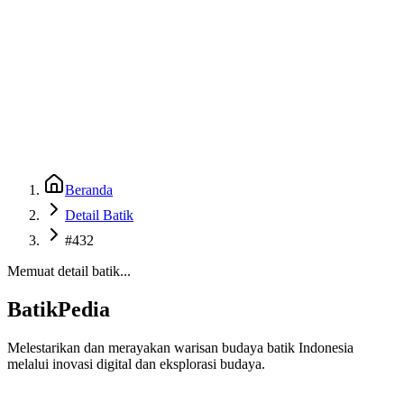
Beranda
Galeri
Museum 3D
GenBatik
Language
Unduh Aplikasi Android
Language
Beranda
Detail Batik
#432
Memuat detail batik...
BatikPedia
Melestarikan dan merayakan warisan budaya batik Indonesia
melalui inovasi digital dan eksplorasi budaya.