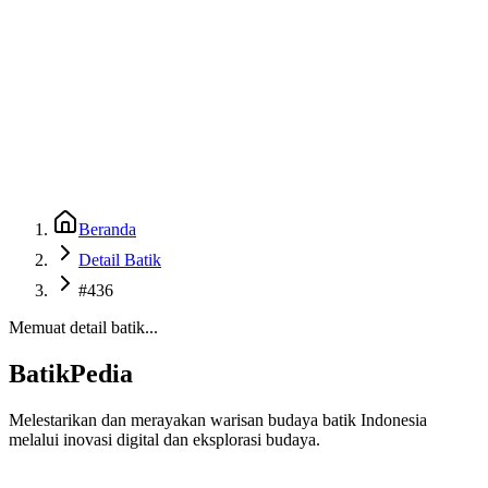
Beranda
Galeri
Museum 3D
GenBatik
Language
Unduh Aplikasi Android
Language
Beranda
Detail Batik
#436
Memuat detail batik...
BatikPedia
Melestarikan dan merayakan warisan budaya batik Indonesia
melalui inovasi digital dan eksplorasi budaya.