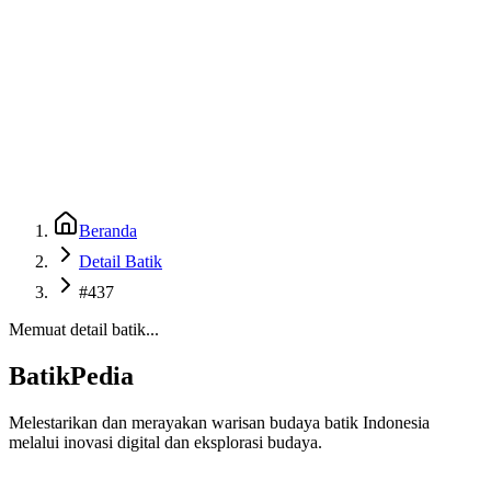
Beranda
Galeri
Museum 3D
GenBatik
Language
Unduh Aplikasi Android
Language
Beranda
Detail Batik
#437
Memuat detail batik...
BatikPedia
Melestarikan dan merayakan warisan budaya batik Indonesia
melalui inovasi digital dan eksplorasi budaya.