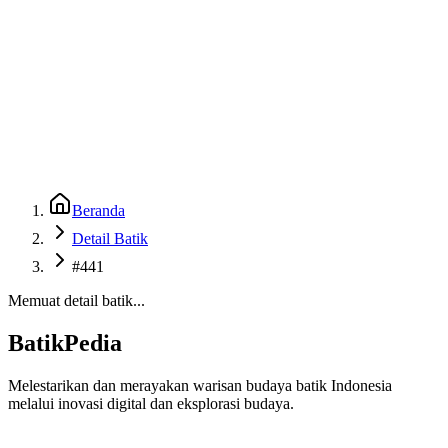
Beranda
Galeri
Museum 3D
GenBatik
Language
Unduh Aplikasi Android
Language
Beranda
Detail Batik
#441
Memuat detail batik...
BatikPedia
Melestarikan dan merayakan warisan budaya batik Indonesia
melalui inovasi digital dan eksplorasi budaya.