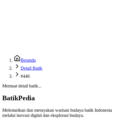
Beranda
Galeri
Museum 3D
GenBatik
Language
Unduh Aplikasi Android
Language
Beranda
Detail Batik
#446
Memuat detail batik...
BatikPedia
Melestarikan dan merayakan warisan budaya batik Indonesia
melalui inovasi digital dan eksplorasi budaya.