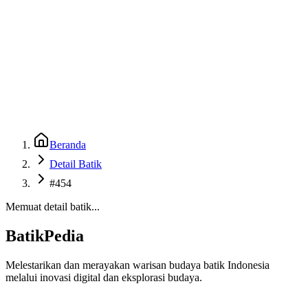
Beranda
Galeri
Museum 3D
GenBatik
Language
Unduh Aplikasi Android
Language
Beranda
Detail Batik
#454
Memuat detail batik...
BatikPedia
Melestarikan dan merayakan warisan budaya batik Indonesia
melalui inovasi digital dan eksplorasi budaya.