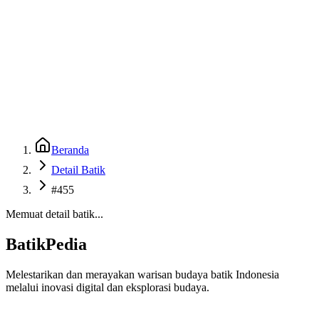
Beranda
Galeri
Museum 3D
GenBatik
Language
Unduh Aplikasi Android
Language
Beranda
Detail Batik
#455
Memuat detail batik...
BatikPedia
Melestarikan dan merayakan warisan budaya batik Indonesia
melalui inovasi digital dan eksplorasi budaya.