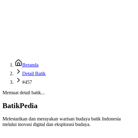
Beranda
Galeri
Museum 3D
GenBatik
Language
Unduh Aplikasi Android
Language
Beranda
Detail Batik
#457
Memuat detail batik...
BatikPedia
Melestarikan dan merayakan warisan budaya batik Indonesia
melalui inovasi digital dan eksplorasi budaya.