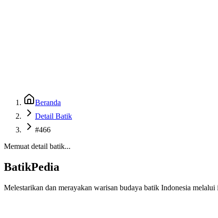
Beranda
Galeri
Museum 3D
GenBatik
Language
Unduh Aplikasi Android
Language
Beranda
Detail Batik
#466
Memuat detail batik...
BatikPedia
Melestarikan dan merayakan warisan budaya batik Indonesia melalui i