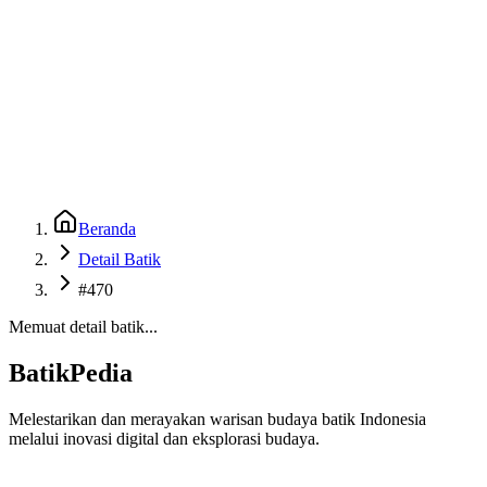
Beranda
Galeri
Museum 3D
GenBatik
Language
Unduh Aplikasi Android
Language
Beranda
Detail Batik
#470
Memuat detail batik...
BatikPedia
Melestarikan dan merayakan warisan budaya batik Indonesia
melalui inovasi digital dan eksplorasi budaya.