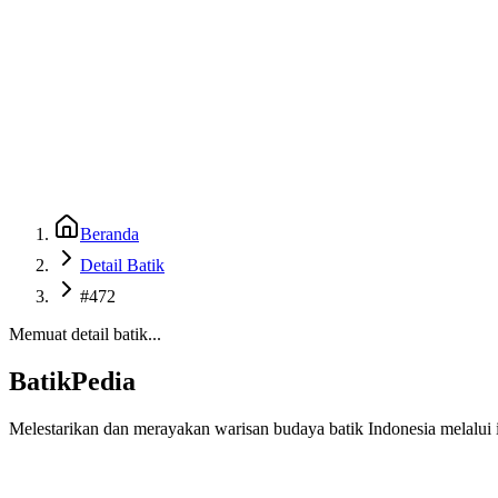
Beranda
Galeri
Museum 3D
GenBatik
Language
Unduh Aplikasi Android
Language
Beranda
Detail Batik
#472
Memuat detail batik...
BatikPedia
Melestarikan dan merayakan warisan budaya batik Indonesia melalui i