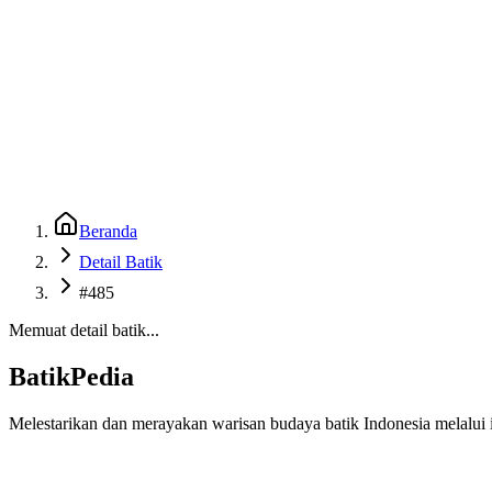
Beranda
Galeri
Museum 3D
GenBatik
Language
Unduh Aplikasi Android
Language
Beranda
Detail Batik
#485
Memuat detail batik...
BatikPedia
Melestarikan dan merayakan warisan budaya batik Indonesia melalui i