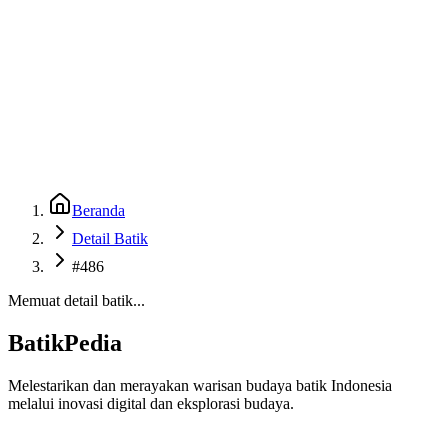
Beranda
Galeri
Museum 3D
GenBatik
Language
Unduh Aplikasi Android
Language
Beranda
Detail Batik
#486
Memuat detail batik...
BatikPedia
Melestarikan dan merayakan warisan budaya batik Indonesia
melalui inovasi digital dan eksplorasi budaya.