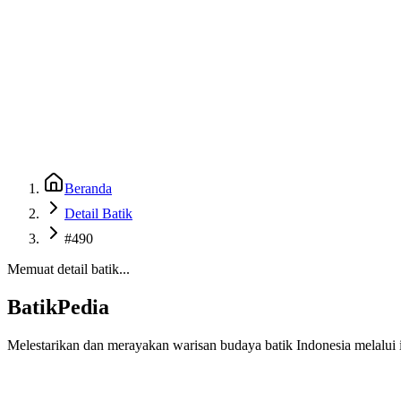
Beranda
Galeri
Museum 3D
GenBatik
Language
Unduh Aplikasi Android
Language
Beranda
Detail Batik
#490
Memuat detail batik...
BatikPedia
Melestarikan dan merayakan warisan budaya batik Indonesia melalui i