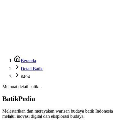
Beranda
Galeri
Museum 3D
GenBatik
Language
Unduh Aplikasi Android
Language
Beranda
Detail Batik
#494
Memuat detail batik...
BatikPedia
Melestarikan dan merayakan warisan budaya batik Indonesia
melalui inovasi digital dan eksplorasi budaya.