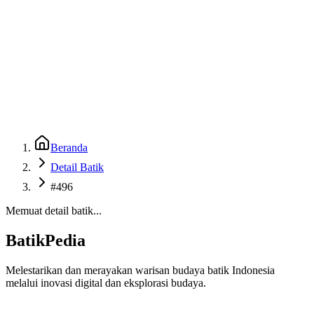
Beranda
Galeri
Museum 3D
GenBatik
Language
Unduh Aplikasi Android
Language
Beranda
Detail Batik
#496
Memuat detail batik...
BatikPedia
Melestarikan dan merayakan warisan budaya batik Indonesia
melalui inovasi digital dan eksplorasi budaya.