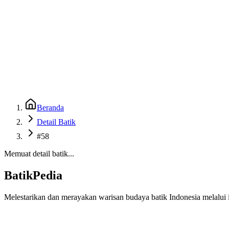
Beranda
Galeri
Museum 3D
GenBatik
Language
Unduh Aplikasi Android
Language
Beranda
Detail Batik
#58
Memuat detail batik...
BatikPedia
Melestarikan dan merayakan warisan budaya batik Indonesia melalui i