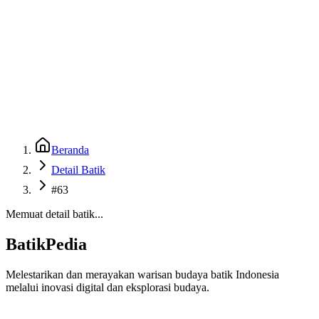
Beranda
Galeri
Museum 3D
GenBatik
Language
Unduh Aplikasi Android
Language
Beranda
Detail Batik
#63
Memuat detail batik...
BatikPedia
Melestarikan dan merayakan warisan budaya batik Indonesia
melalui inovasi digital dan eksplorasi budaya.