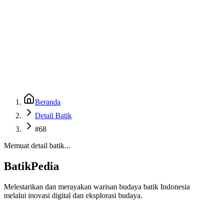
Beranda
Galeri
Museum 3D
GenBatik
Language
Unduh Aplikasi Android
Language
Beranda
Detail Batik
#68
Memuat detail batik...
BatikPedia
Melestarikan dan merayakan warisan budaya batik Indonesia
melalui inovasi digital dan eksplorasi budaya.