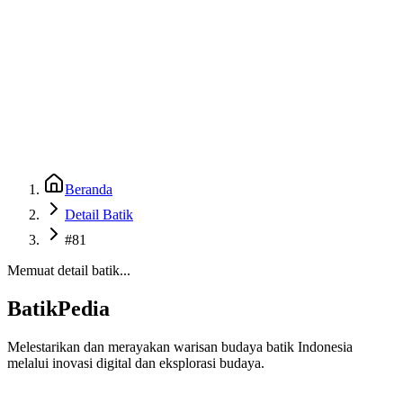
Beranda
Galeri
Museum 3D
GenBatik
Language
Unduh Aplikasi Android
Language
Beranda
Detail Batik
#81
Memuat detail batik...
BatikPedia
Melestarikan dan merayakan warisan budaya batik Indonesia
melalui inovasi digital dan eksplorasi budaya.